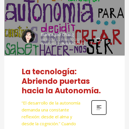
Blanca Joo Chang
MIÉRCOLES, 27 ENERO 2021
/
0
PUBLISHED IN
PUBLICACIONES
La tecnología:
Abriendo puertas
hacia la Autonomía.
“El desarrollo de la autonomía
demanda una constante
reflexión: desde el alma y
desde la cognición.” Cuando