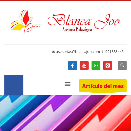
✉ asesorias@blancajoo.com 📱 991883445
Artículo del mes