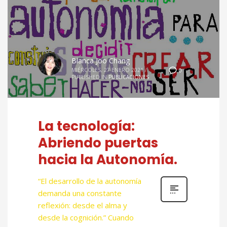
Blanca Joo Chang
MIÉRCOLES, 27 ENERO 2021
/
0
PUBLISHED IN
PUBLICACIONES
La tecnología:
Abriendo puertas
hacia la Autonomía.
“El desarrollo de la autonomía
demanda una constante
reflexión: desde el alma y
desde la cognición.” Cuando