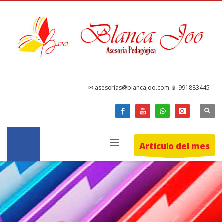
✉ asesorias@blancajoo.com 📱 991883445
Artículo del mes