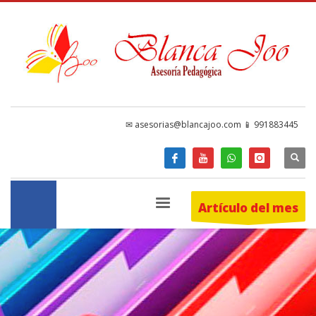
✉ asesorias@blancajoo.com 📱 991883445
Artículo del mes