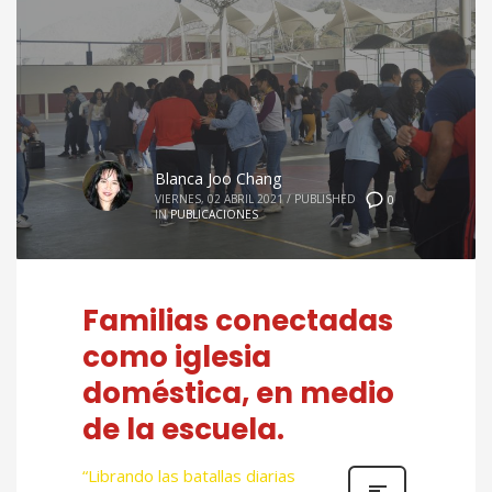
Blanca Joo Chang
VIERNES, 02 ABRIL 2021
/
PUBLISHED
0
IN
PUBLICACIONES
Familias conectadas
como iglesia
doméstica, en medio
de la escuela.
“Librando las batallas diarias