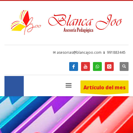
✉ asesorias@blancajoo.com 📱 991883445
Artículo del mes