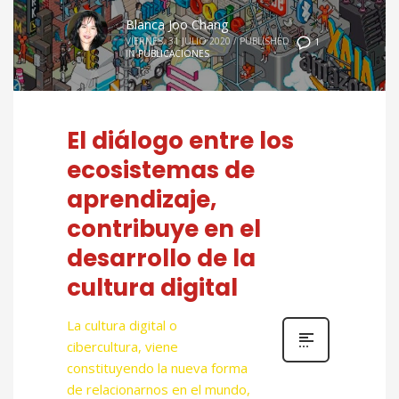
Blanca Joo Chang
VIERNES, 31 JULIO 2020
/
PUBLISHED
1
IN
PUBLICACIONES
El diálogo entre los
ecosistemas de
aprendizaje,
contribuye en el
desarrollo de la
cultura digital
La cultura digital o
cibercultura, viene
constituyendo la nueva forma
de relacionarnos en el mundo,