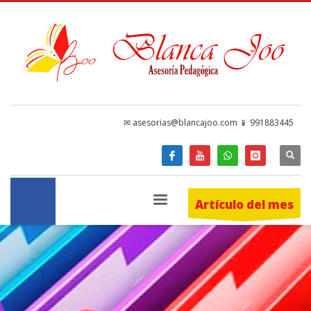
✉ asesorias@blancajoo.com 📱 991883445
Artículo del mes