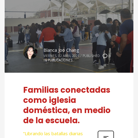
Blanca Joo Chang
VIERNES, 02 ABRIL 2021
/
PUBLISHED
0
IN
PUBLICACIONES
Familias conectadas
como iglesia
doméstica, en medio
de la escuela.
“Librando las batallas diarias