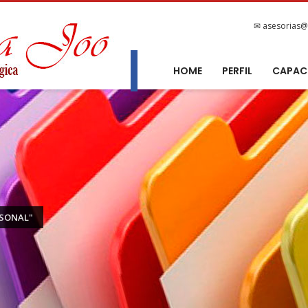
✉ asesorias@
HOME
PERFIL
CAPAC
RSONAL"