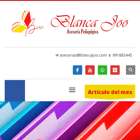
✉ asesorias@blancajoo.com 📱 991883445
Artículo del mes