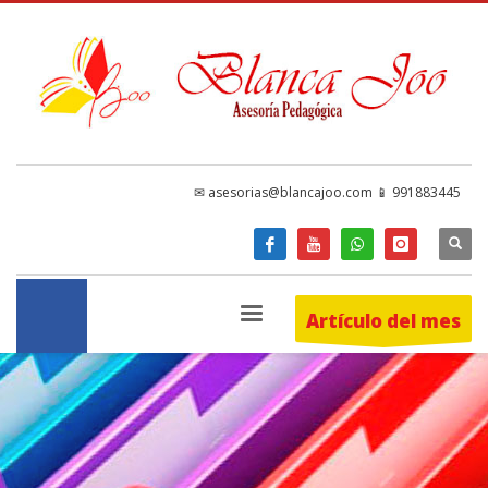
✉ asesorias@blancajoo.com 📱 991883445
Artículo del mes