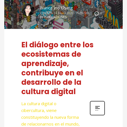
Blanca Joo Chang
VIERNES, 31 JULIO 2020
/
PUBLISHED
1
IN
PUBLICACIONES
El diálogo entre los
ecosistemas de
aprendizaje,
contribuye en el
desarrollo de la
cultura digital
La cultura digital o
cibercultura, viene
constituyendo la nueva forma
de relacionarnos en el mundo,