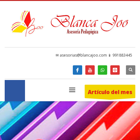
✉ asesorias@blancajoo.com 📱 991883445
Artículo del mes