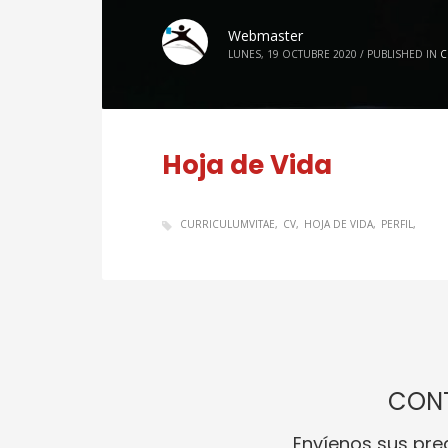
Webmaster
LUNES, 19 OCTUBRE 2020
/
PUBLISHED IN
C
Hoja de Vida
CURRICULUMVITAE
CV
HOJA DE VIDA
PERFIL
CON
Envíenos sus pre