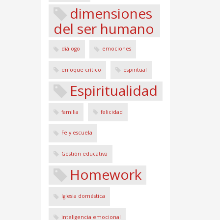
dimensiones
del ser humano
diálogo
emociones
enfoque crítico
espiritual
Espiritualidad
familia
felicidad
Fe y escuela
Gestión educativa
Homework
Iglesia doméstica
inteligencia emocional