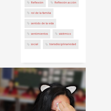
Reflexión
Reflexión acción
rol de la familia
sentido de la vida
sentimientos
sistémico
social
transdisciplinariedad