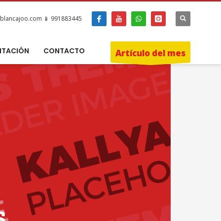
blancajoo.com 📱 991883445
ITACIÓN
CONTACTO
Artículo del mes