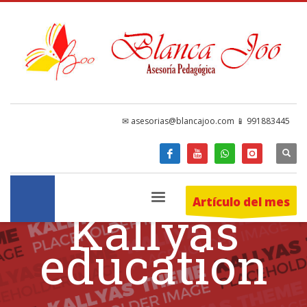
✉ asesorias@blancajoo.com 📱 991883445
Artículo del mes
Kallyas
education